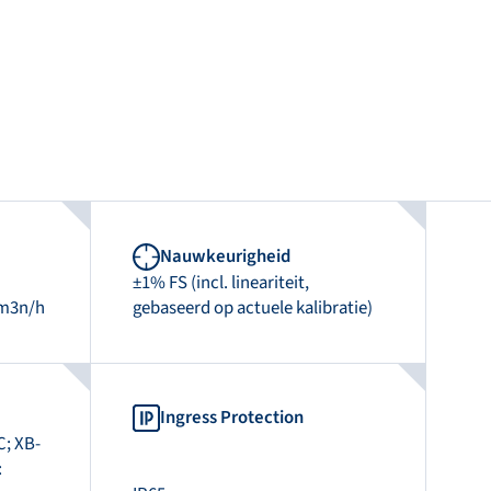
Nauwkeurigheid
±1% FS (incl. lineariteit,
 m3n/h
gebaseerd op actuele kalibratie)
Ingress Protection
C; XB-
: