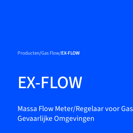
Produ
Producten
Producten
/
Gas Flow
/
EX-FLOW
Markets
Service &
EX-FLOW
support
Academy
Bronkhorst
Massa Flow Meter/Regelaar voor Gas
Gevaarlijke Omgevingen
Neem contact op