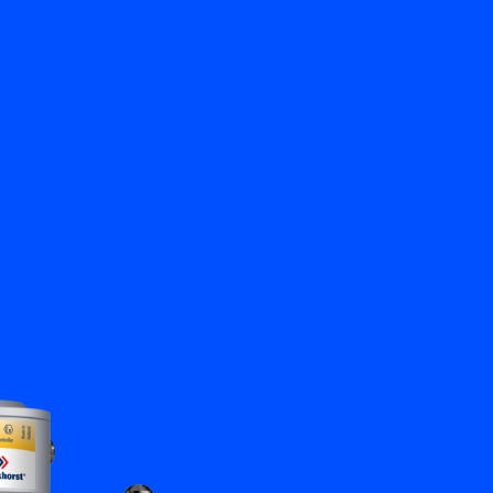
Terug
Vraag het ons
NL
My Bronkhorst
Taal wisselen
Sluiten