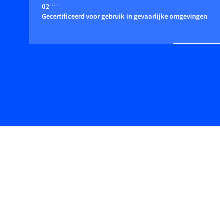
02
Gecertificeerd voor gebruik in gevaarlijke omgevingen
03
Geschikt voor niet-inerte (reactieve) gassen
04
Flow regeling door geïntegreerde of close coupled control 