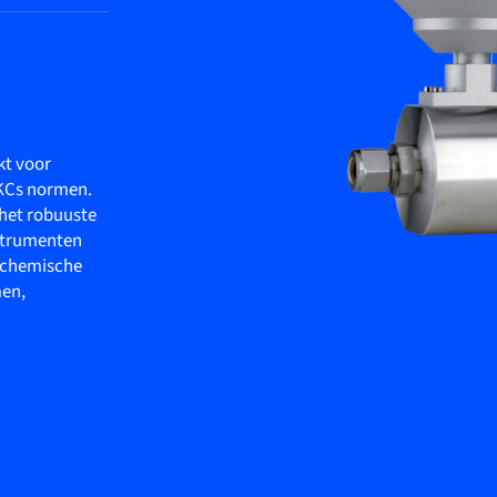
kt voor
 KCs normen.
 het robuuste
nstrumenten
e chemische
men,