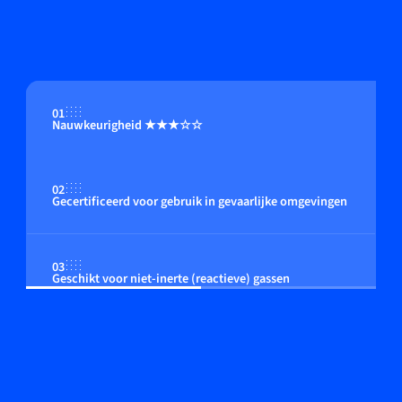
01
Nauwkeurigheid ★★★☆☆
02
Gecertificeerd voor gebruik in gevaarlijke omgevingen
03
Geschikt voor niet-inerte (reactieve) gassen
04
Flow regeling door geïntegreerde of close coupled
control valve (optioneel)