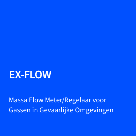
Taal wisselen
Sluiten
Terug
Terug
Zoeken...
NL
Producten
EX-FLOW
Markets
Massa Flow Meter/Regelaar voor
Gassen in Gevaarlijke Omgevingen
Service & support