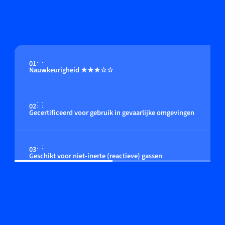
01
Nauwkeurigheid ★★★☆☆
02
Gecertificeerd voor gebruik in gevaarlijke omgevingen
03
Geschikt voor niet-inerte (reactieve) gassen
04
Flow regeling door geïntegreerde of close coupled
control valve (optioneel)