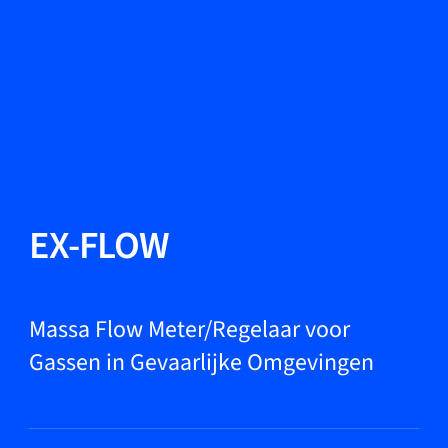
Taal wisselen
Sluiten
Terug
Terug
Zoeken...
NL
Producten
EX-FLOW
Markets
Massa Flow Meter/Regelaar voor
Gassen in Gevaarlijke Omgevingen
Service & support