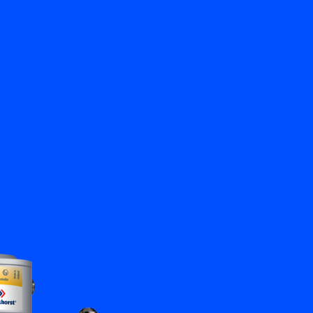
Terug
Vraag het ons
NL
My Bronkhorst
Taal wisselen
Sluiten