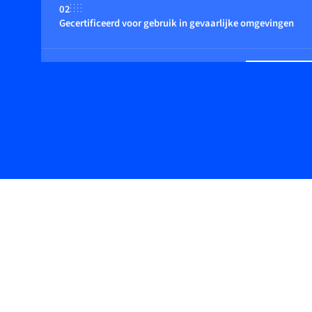
02
Gecertificeerd voor gebruik in gevaarlijke omgevingen
03
Geschikt voor niet-inerte (reactieve) gassen
04
Flow regeling door geïntegreerde of close coupled control 