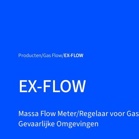
Produ
Producten
Producten
/
Gas Flow
/
EX-FLOW
Markets
Service &
EX-FLOW
support
Academy
Bronkhorst
Massa Flow Meter/Regelaar voor Gas
Gevaarlijke Omgevingen
Neem contact op