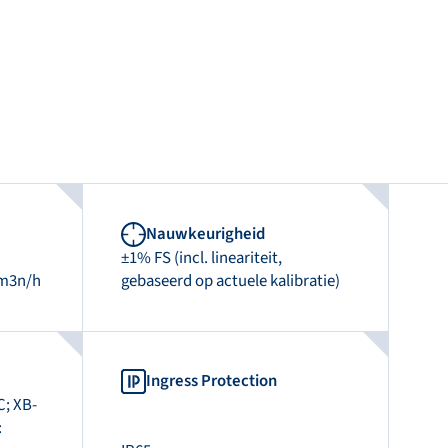
Nauwkeurigheid
±1% FS (incl. lineariteit,
 m3n/h
gebaseerd op actuele kalibratie)
Ingress Protection
C; XB-
: