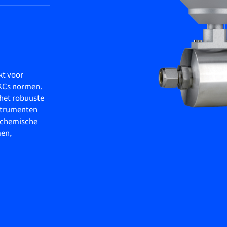
kt voor
 KCs normen.
 het robuuste
nstrumenten
e chemische
men,