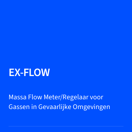
Taal wisselen
Sluiten
Terug
Terug
Zoeken...
NL
Producten
EX-FLOW
Markets
Massa Flow Meter/Regelaar voor
Gassen in Gevaarlijke Omgevingen
Service & support