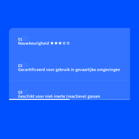
01
Nauwkeurigheid ★★★☆☆
02
Gecertificeerd voor gebruik in gevaarlijke omgevingen
03
Geschikt voor niet-inerte (reactieve) gassen
04
Flow regeling door geïntegreerde of close coupled
control valve (optioneel)