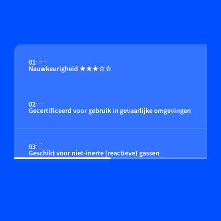
01
Nauwkeurigheid ★★★☆☆
02
Gecertificeerd voor gebruik in gevaarlijke omgevingen
03
Geschikt voor niet-inerte (reactieve) gassen
04
Flow regeling door geïntegreerde of close coupled
control valve (optioneel)