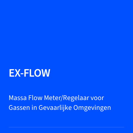
Taal wisselen
Sluiten
Terug
Terug
Zoeken...
NL
Producten
EX-FLOW
Markets
Massa Flow Meter/Regelaar voor
Gassen in Gevaarlijke Omgevingen
Service & support