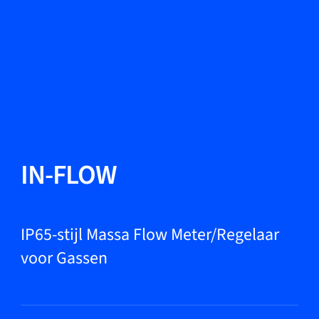
Taal wisselen
Sluiten
Terug
Terug
Zoeken...
NL
Producten
IN-FLOW
Markets
IP65-stijl Massa Flow Meter/Regelaar
voor Gassen
Service & support