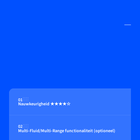
01
Nauwkeurigheid ★★★★☆
02
Multi-Fluid/Multi-Range functionaliteit (optioneel)