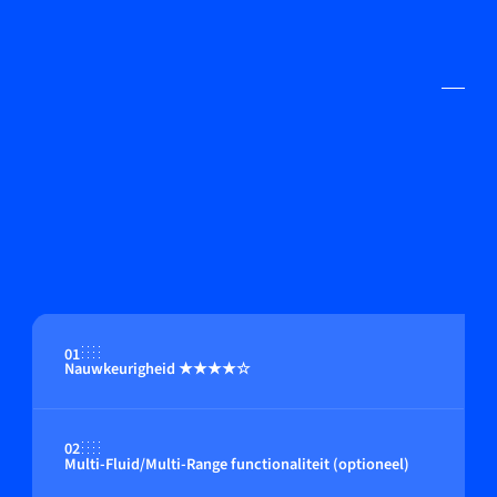
01
Nauwkeurigheid ★★★★☆
02
Multi-Fluid/Multi-Range functionaliteit (optioneel)