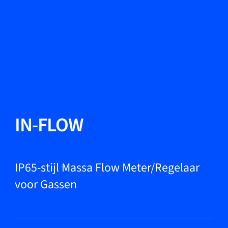
Taal wisselen
Sluiten
Terug
Terug
Zoeken...
NL
Producten
IN-FLOW
Markets
IP65-stijl Massa Flow Meter/Regelaar
voor Gassen
Service & support