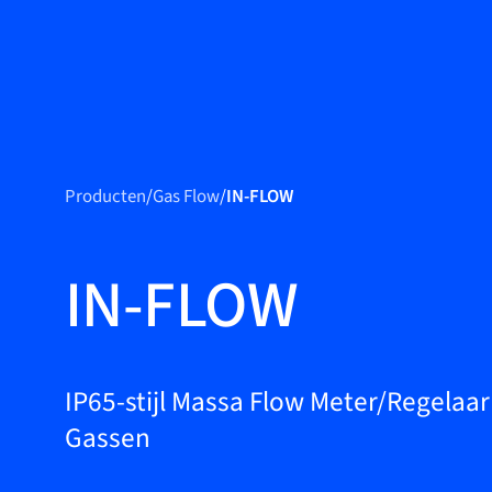
Produ
Producten
Producten
/
Gas Flow
/
IN-FLOW
Markets
Service &
IN-FLOW
support
Academy
Bronkhorst
IP65-stijl Massa Flow Meter/Regelaar
Gassen
Neem contact op