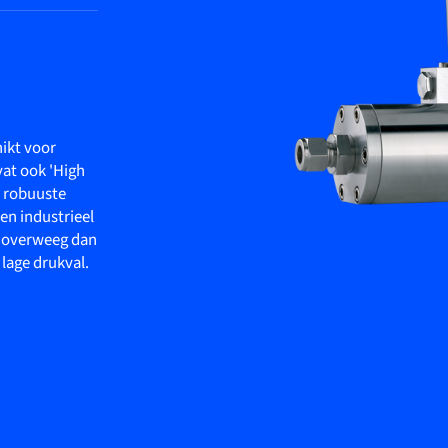
ikt voor
vat ook 'High
e robuuste
en industrieel
, overweeg dan
lage drukval.