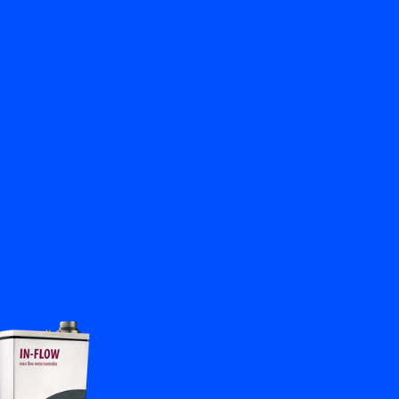
Terug
Vraag het ons
NL
My Bronkhorst
Taal wisselen
Sluiten