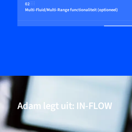
02
Multi-Fluid/Multi-Range functionaliteit (optioneel)
03
Geschikt voor drukken tot 700 bar
04
High-flow modellen beschikbaar
05
Geschikt voor niet-inerte (reactieve) gassen
Adam legt uit: IN-FLOW
06
Modellen beschikbaar voor zone 2 (optioneel)