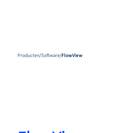
Produ
Producten
/
Software
/
FlowView
Producten
Markets
Service &
support
Academy