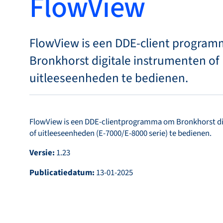
FlowView
Bronkhorst
Neem contact op
FlowView is een DDE-client progra
Bronkhorst digitale instrumenten of
uitleeseenheden te bedienen.
FlowView is een DDE-clientprogramma om Bronkhorst di
of uitleeseenheden (E-7000/E-8000 serie) te bedienen.
Versie:
1.23
Publicatiedatum:
13-01-2025