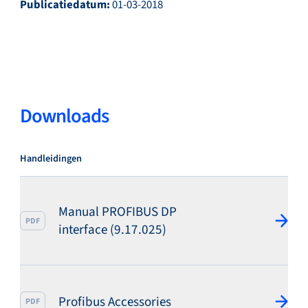
Publicatiedatum:
01-03-2018
Service & support
Academy
Downloads
Handleidingen
Bronkhorst
Manual PROFIBUS DP
PDF
interface (9.17.025)
Neem contact op
Profibus Accessories
PDF