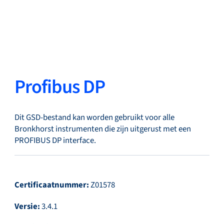
Terug
Taal wisselen
Sluiten
Terug
Profibus DP
Dit GSD-bestand kan worden gebruikt voor alle
Zoeken...
NL
Bronkhorst instrumenten die zijn uitgerust met een
PROFIBUS DP interface.
Producten
Certificaatnummer:
Z01578
Versie:
3.4.1
Markets