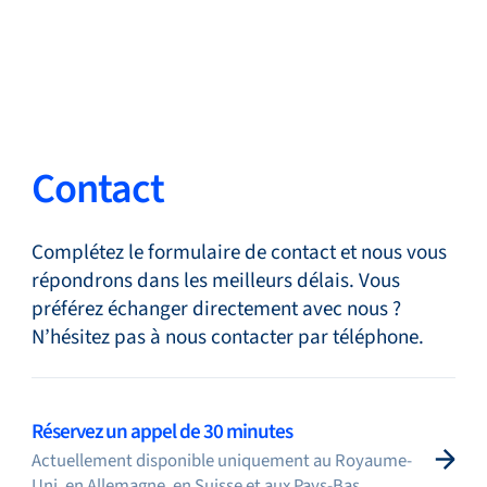
Retour
Changer de langue
Fermer
Retour
Contact
Complétez le formulaire de contact et nous vous
Recherche...
FR
répondrons dans les meilleurs délais. Vous
préférez échanger directement avec nous ?
N’hésitez pas à nous contacter par téléphone.
Produits
Réservez un appel de 30 minutes
Applications
Actuellement disponible uniquement au Royaume-
Uni, en Allemagne, en Suisse et aux Pays-Bas