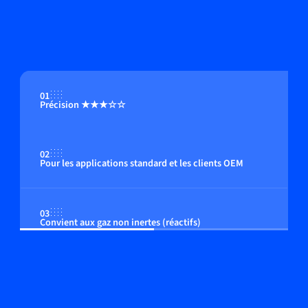
01
Précision ★★★☆☆
02
Pour les applications standard et les clients OEM
03
Convient aux gaz non inertes (réactifs)
04
Choix économique