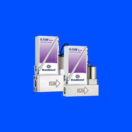
Académie Flow
Bronkhorst
Contact