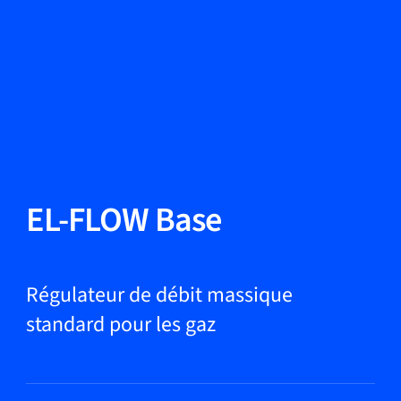
Changer de langue
Fermer
Retour
Retour
Recherche...
FR
Produits
EL-FLOW Base
Applications
Régulateur de débit massique
standard pour les gaz
Service et assistance