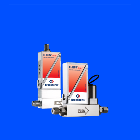
Académie Flow
Bronkhorst
Contact