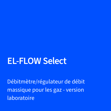
Changer de langue
Fermer
Retour
Retour
Recherche...
FR
Produits
EL-FLOW Select
Applications
Débitmètre/régulateur de débit
massique pour les gaz - version
laboratoire
Service et assistance