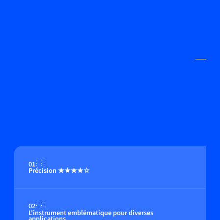
01
Précision ★★★★☆
02
L'instrument emblématique pour diverses
applications