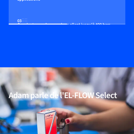
03
Convient pour des pressions allant jusqu'à 400 bars
04
Fonctionnalité multi-fluides / multi-gammes (en
option)
05
Incl. modèles pour des applications à haute pureté et
faible ΔP
Adam parle de l'EL-FLOW Select
06
Des performances éprouvées