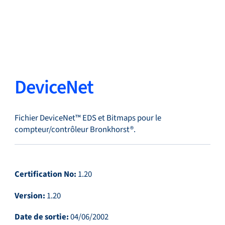
Retour
Changer de langue
Fermer
Retour
DeviceNet
Fichier DeviceNet™ EDS et Bitmaps pour le
Recherche...
FR
compteur/contrôleur Bronkhorst®.
Produits
Certification No:
1.20
Version:
1.20
Applications
Date de sortie:
04/06/2002