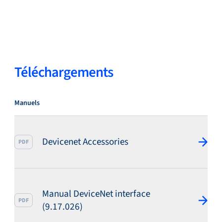
Service et assistance
Téléchargements
Académie Flow
Manuels
Bronkhorst
Devicenet Accessories
PDF
Contact
Manual DeviceNet interface
PDF
(9.17.026)