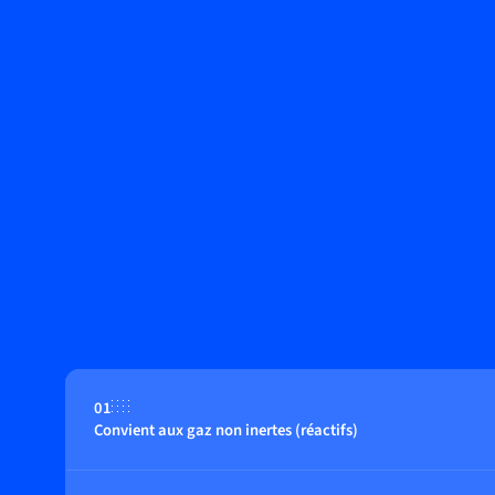
01
Convient aux gaz non inertes (réactifs)