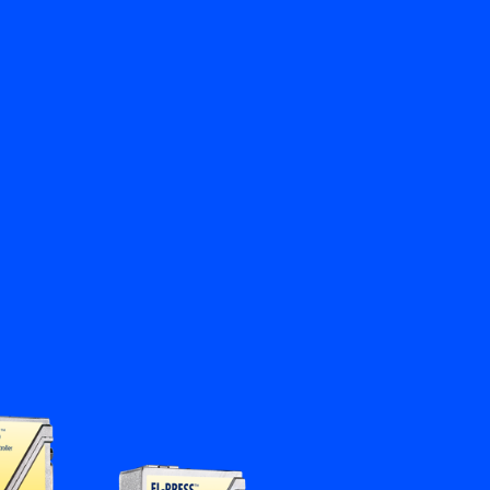
Retour
nkhorst
Contactez-nous
FR
My Bronkhorst
Changer de langue
Fermer