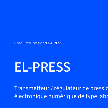
Produits
Produits
Produits
/
Pression
/
EL-PRESS
Applications
Service et
EL-PRESS
assistance
Académie Flow
Bronkhorst
Transmetteur / régulateur de pressi
électronique numérique de type lab
Contact