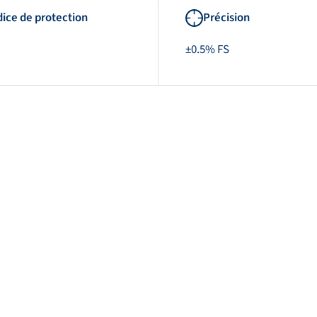
dice de protection
Précision
±0.5% FS