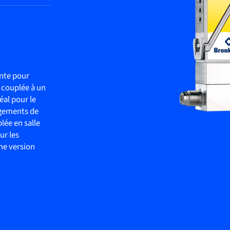
ente pour
n couplée à un
éal pour le
ngements de
lée en salle
ur les
ne version