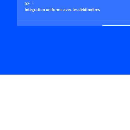
02
Intégration uniforme avec les débitmètres
03
Large gamme d'instruments
04
Paramètres de contrôle ajustable au procédé de l'utilisate
05
Solide réputation