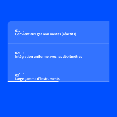
01
Convient aux gaz non inertes (réactifs)
02
Intégration uniforme avec les débitmètres
03
Large gamme d'instruments
04
Paramètres de contrôle ajustable au procédé de
l'utilisateur