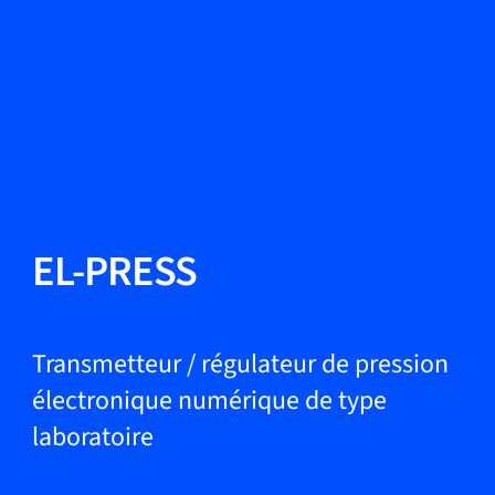
Changer de langue
Fermer
Retour
Retour
Recherche...
FR
Produits
EL-PRESS
Applications
Transmetteur / régulateur de pression
électronique numérique de type
laboratoire
Service et assistance