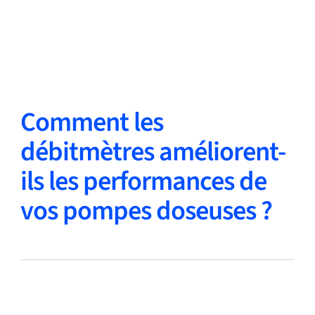
Retour
Changer de langue
Fermer
Retour
Comment les
débitmètres améliorent-
ils les performances de
Recherche...
FR
vos pompes doseuses ?
Produits
Applications