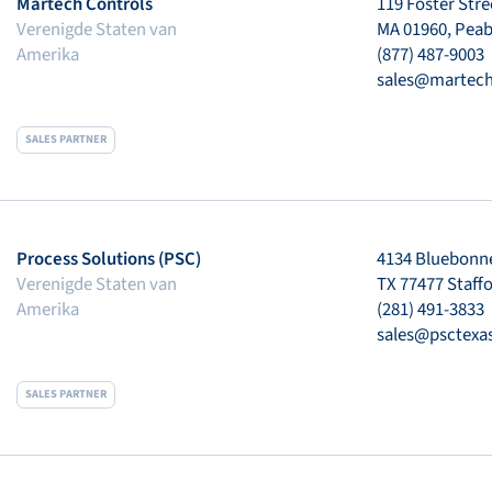
Martech Controls
119 Foster Stre
Verenigde Staten van
MA 01960, Pea
Amerika
(877) 487-9003
sales@martech
SALES PARTNER
Process Solutions (PSC)
4134 Bluebonne
Verenigde Staten van
TX 77477 Staff
Amerika
(281) 491-3833
sales@psctexa
SALES PARTNER