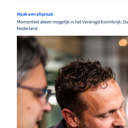
Bronkhorst
Maak een afspraak
Neem contact op
Momenteel alleen mogelijk in het Verenigd Koninkrijk, Du
Nederland