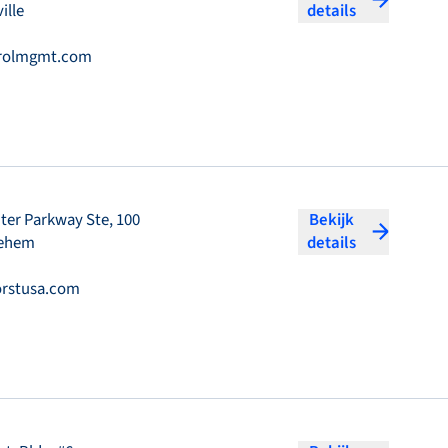
ille
details
rolmgmt.com
nter Parkway Ste, 100
Bekijk
lehem
details
0
rstusa.com