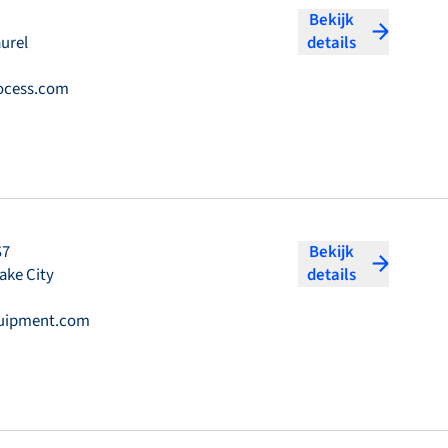
Bekijk
aurel
details
ocess.com
S7
Bekijk
ake City
details
quipment.com