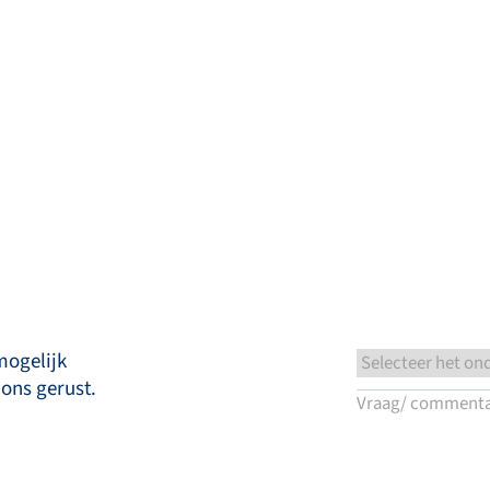
cten
Kennisbank
Service & Support
Terug
Vraag het ons
NL
My Bronkhorst
mogelijk
 ons gerust.