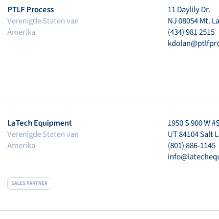
PTLF Process
11 Daylily Dr.
Verenigde Staten van
NJ 08054 Mt. L
Amerika
(434) 981 2515
kdolan@ptlfpr
LaTech Equipment
1950 S 900 W #
Verenigde Staten van
UT 84104 Salt L
Amerika
(801) 886-1145
info@lateche
SALES PARTNER