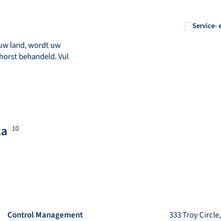
Service- 
 uw land, wordt uw
horst behandeld. Vul
ka
10
Control Management
333 Troy Circle,