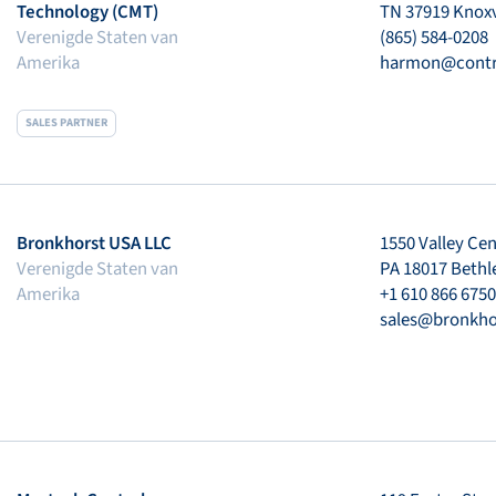
Technology (CMT)
TN 37919 Knoxv
Verenigde Staten van
(865) 584-0208
Amerika
harmon@cont
SALES PARTNER
Bronkhorst USA LLC
1550 Valley Ce
Verenigde Staten van
PA 18017 Beth
Amerika
+1 610 866 675
sales@bronkho