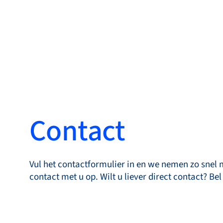
Produ
Contact
Producten
Markets
Vul het contactformulier in en we nemen zo snel 
Service &
contact met u op. Wilt u liever direct contact? Bel
support
Academy