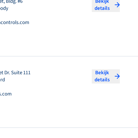
et, Bldg. #6
Bekijk
body
details
controls.com
t Dr. Suite 111
Bekijk
ord
details
s.com