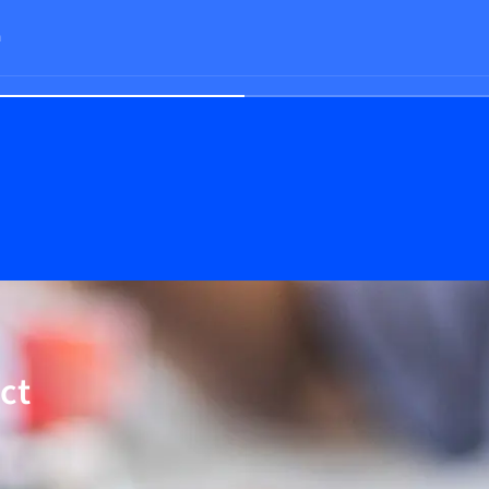
n
lage ΔP
ct