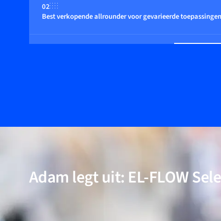
02
Best verkopende allrounder voor gevarieerde toepassinge
03
Geschikt voor drukken tot 400 bar
04
Multi-Fluid/Multi-Range functionaliteit (optioneel)
05
Incl. modellen voor toepassingen met hoge zuiverheid en 
Adam legt uit: EL-FLOW Sele
06
Bewezen prestaties