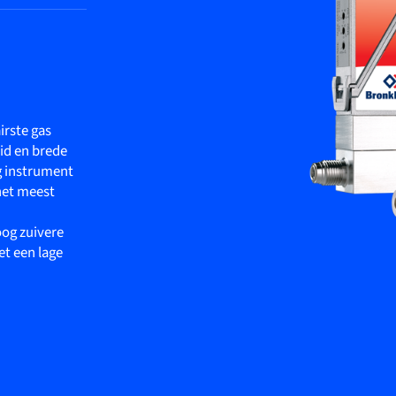
irste gas
id en brede
ig instrument
het meest
oog zuivere
t een lage