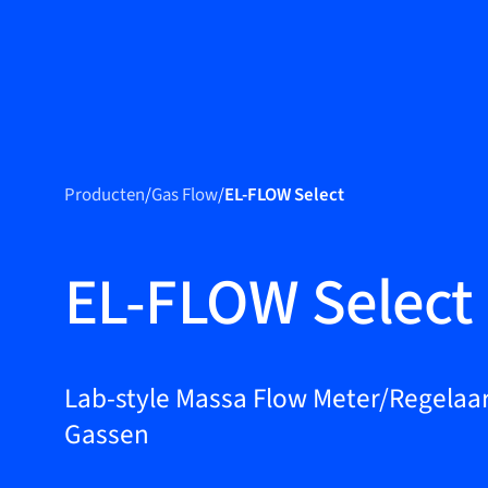
Produ
Producten
Producten
/
Gas Flow
/
EL-FLOW Select
Markets
Service &
EL-FLOW Select
support
Academy
Bronkhorst
Lab-style Massa Flow Meter/Regelaa
Gassen
Neem contact op