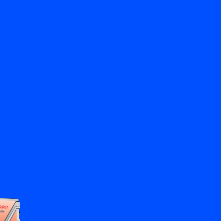
Terug
Vraag het ons
NL
My Bronkhorst
Taal wisselen
Sluiten