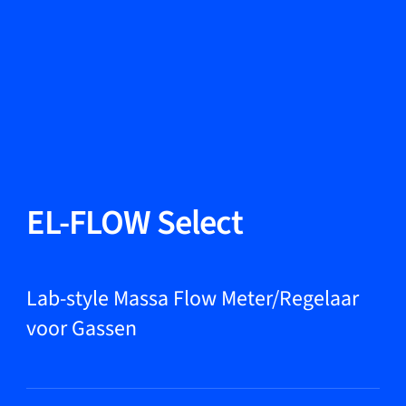
Taal wisselen
Sluiten
Terug
Terug
Zoeken...
NL
Producten
EL-FLOW Select
Markets
Lab-style Massa Flow Meter/Regelaar
voor Gassen
Service & support