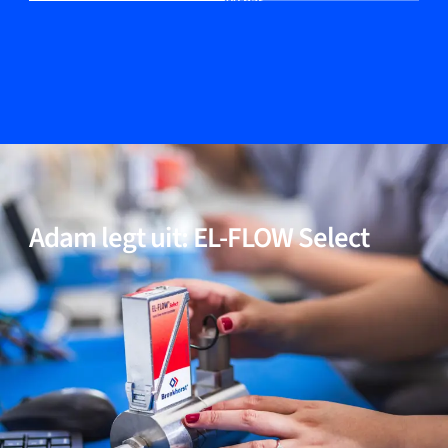
Geschikt voor drukken tot 400 bar
04
Multi-Fluid/Multi-Range functionaliteit (optioneel)
05
Incl. modellen voor toepassingen met hoge zuiverheid
en lage ΔP
Adam legt uit: EL-FLOW Select
06
Bewezen prestaties