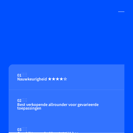
01
Nauwkeurigheid ★★★★☆
02
Best verkopende allrounder voor gevarieerde
toepassingen
03