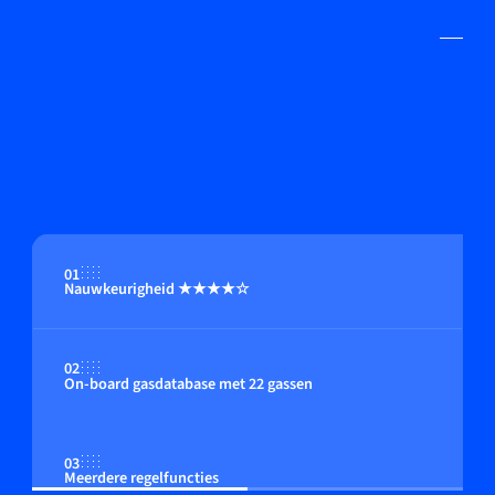
01
Nauwkeurigheid ★★★★☆
02
On-board gasdatabase met 22 gassen
03
Meerdere regelfuncties