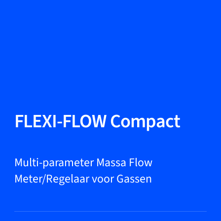
Taal wisselen
Sluiten
Terug
Terug
Zoeken...
NL
Producten
FLEXI-FLOW Compact
Markets
Multi-parameter Massa Flow
Meter/Regelaar voor Gassen
Service & support