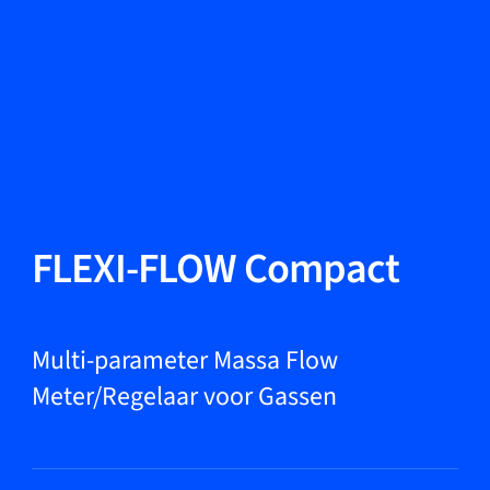
Taal wisselen
Sluiten
Terug
Terug
Zoeken...
NL
Producten
FLEXI-FLOW Compact
Markets
Multi-parameter Massa Flow
Meter/Regelaar voor Gassen
Service & support