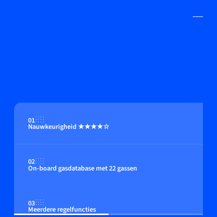
01
Nauwkeurigheid ★★★★☆
02
On-board gasdatabase met 22 gassen
03
Meerdere regelfuncties