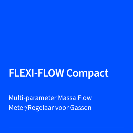
Taal wisselen
Sluiten
Terug
Terug
Zoeken...
NL
Producten
FLEXI-FLOW Compact
Markets
Multi-parameter Massa Flow
Meter/Regelaar voor Gassen
Service & support