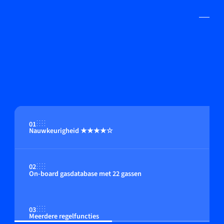
01
Nauwkeurigheid ★★★★☆
02
On-board gasdatabase met 22 gassen
03
Meerdere regelfuncties