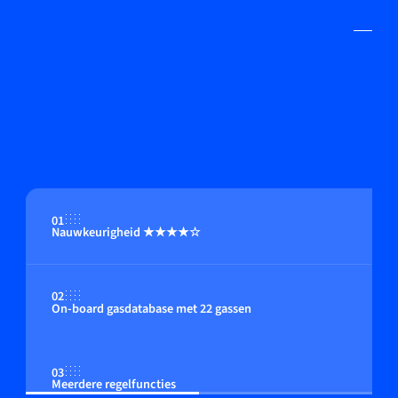
01
Nauwkeurigheid ★★★★☆
02
On-board gasdatabase met 22 gassen
03
Meerdere regelfuncties