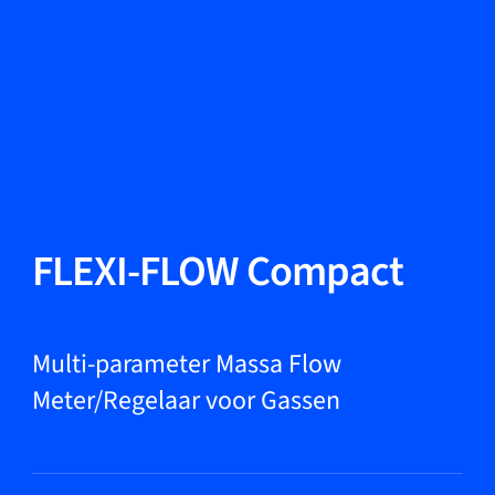
Taal wisselen
Sluiten
Terug
Terug
Zoeken...
NL
Producten
FLEXI-FLOW Compact
Markets
Multi-parameter Massa Flow
Meter/Regelaar voor Gassen
Service & support