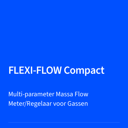
Taal wisselen
Sluiten
Terug
Terug
Zoeken...
NL
Producten
FLEXI-FLOW Compact
Markets
Multi-parameter Massa Flow
Meter/Regelaar voor Gassen
Service & support