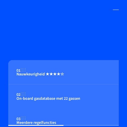
01
Nauwkeurigheid ★★★★☆
02
On-board gasdatabase met 22 gassen
03
Meerdere regelfuncties