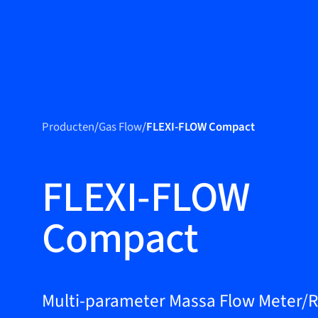
Produ
Producten
Producten
/
Gas Flow
/
FLEXI-FLOW Compact
Markets
Service &
FLEXI-FLOW
support
Compact
Academy
Bronkhorst
Neem contact op
Multi-parameter Massa Flow Meter/R