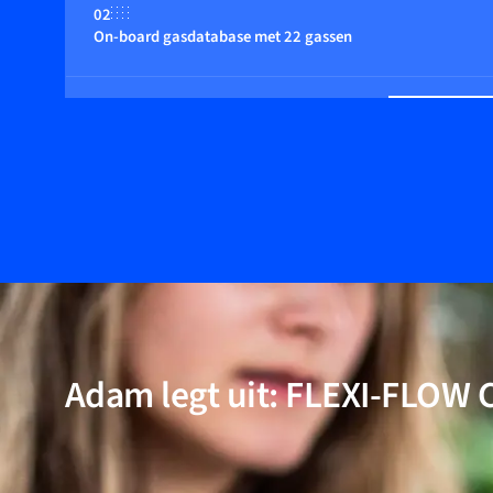
02
On-board gasdatabase met 22 gassen
03
Meerdere regelfuncties
04
Snelle response
05
Multiparameter, flow, druk en temperatuur
Adam legt uit: FLEXI-FLOW
06
Groot dynamisch bereik