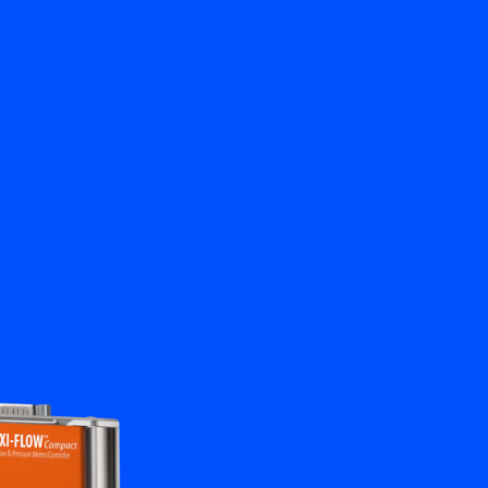
Terug
Vraag het ons
NL
My Bronkhorst
Taal wisselen
Sluiten