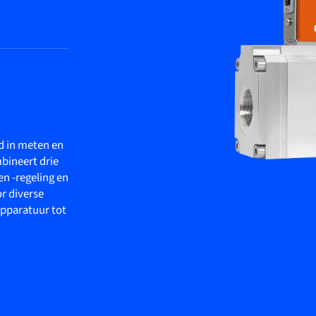
d in meten en
bineert drie
en -regeling en
r diverse
apparatuur tot