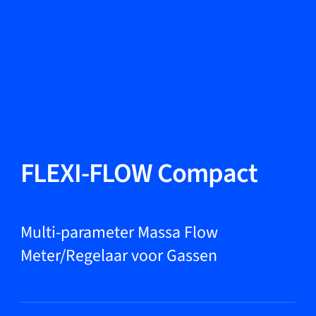
Taal wisselen
Sluiten
Terug
Terug
Zoeken...
NL
Producten
FLEXI-FLOW Compact
Markets
Multi-parameter Massa Flow
Meter/Regelaar voor Gassen
Service & support