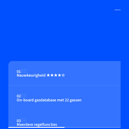
01
Nauwkeurigheid ★★★★☆
02
On-board gasdatabase met 22 gassen
03
Meerdere regelfuncties