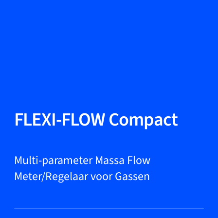
Taal wisselen
Sluiten
Terug
Terug
Zoeken...
NL
Producten
FLEXI-FLOW Compact
Markets
Multi-parameter Massa Flow
Meter/Regelaar voor Gassen
Service & support