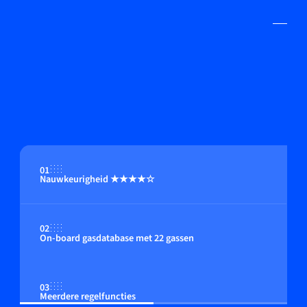
01
Nauwkeurigheid ★★★★☆
02
On-board gasdatabase met 22 gassen
03
Meerdere regelfuncties