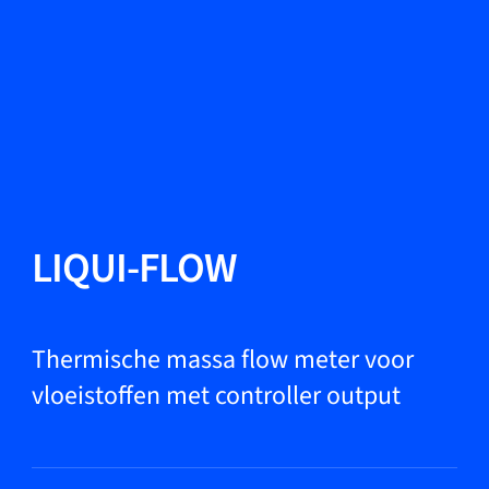
Taal wisselen
Sluiten
Terug
Terug
Zoeken...
NL
Producten
LIQUI-FLOW
Markets
Thermische massa flow meter voor
vloeistoffen met controller output
Service & support