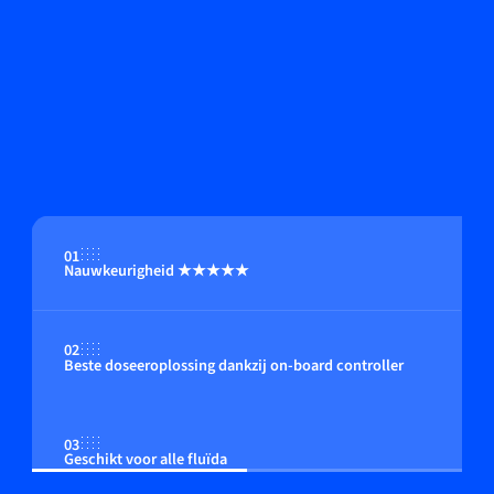
01
Nauwkeurigheid ★★★★★
02
Beste doseeroplossing dankzij on-board controller
03
Geschikt voor alle fluïda