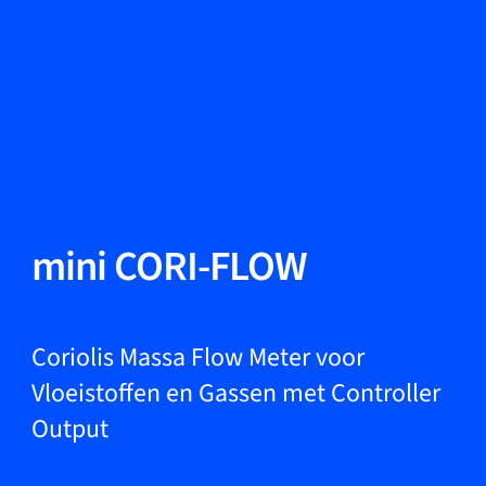
Taal wisselen
Sluiten
Terug
Terug
Zoeken...
NL
Producten
mini CORI-FLOW
Markets
Coriolis Massa Flow Meter voor
Vloeistoffen en Gassen met Controller
Output
Service & support