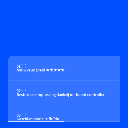
01
Nauwkeurigheid ★★★★★
02
Beste doseeroplossing dankzij on-board controller
03
Geschikt voor alle fluïda