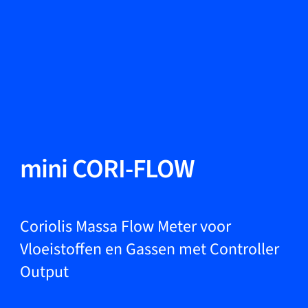
Taal wisselen
Sluiten
Terug
Terug
Zoeken...
NL
Producten
mini CORI-FLOW
Markets
Coriolis Massa Flow Meter voor
Vloeistoffen en Gassen met Controller
Output
Service & support