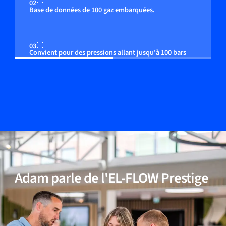
02
Base de données de 100 gaz embarquées.
03
Convient pour des pressions allant jusqu'à 100 bars
04
Correction de la pression embarquée (option)
05
Convient aux gaz non inertes (réactifs)
Adam parle de l'EL-FLOW Prestige
06
Compensation précise de la température