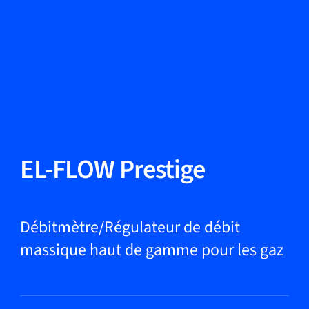
Changer de langue
Fermer
Retour
Retour
Recherche...
FR
Produits
EL-FLOW Prestige
Applications
Débitmètre/Régulateur de débit
massique haut de gamme pour les gaz
Service et assistance