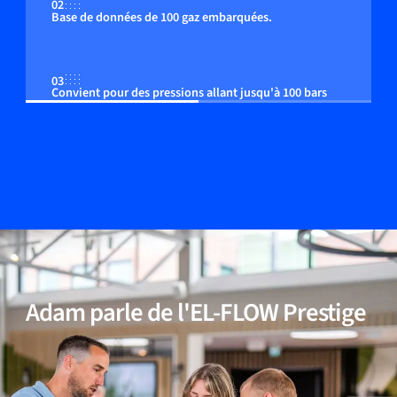
02
Base de données de 100 gaz embarquées.
03
Convient pour des pressions allant jusqu'à 100 bars
04
Correction de la pression embarquée (option)
05
Convient aux gaz non inertes (réactifs)
Adam parle de l'EL-FLOW Prestige
06
Compensation précise de la température