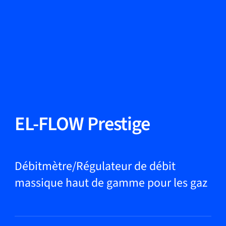
Changer de langue
Fermer
Retour
Retour
Recherche...
FR
Produits
EL-FLOW Prestige
Applications
Débitmètre/Régulateur de débit
massique haut de gamme pour les gaz
Service et assistance