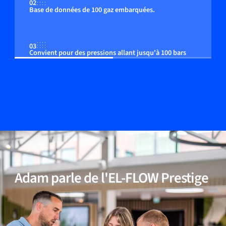
02
Base de données de 100 gaz embarquées.
03
Convient pour des pressions allant jusqu'à 100 bars
04
Correction de la pression embarquée (option)
05
Convient aux gaz non inertes (réactifs)
Adam parle de l'EL-FLOW Prestige
06
Compensation précise de la température