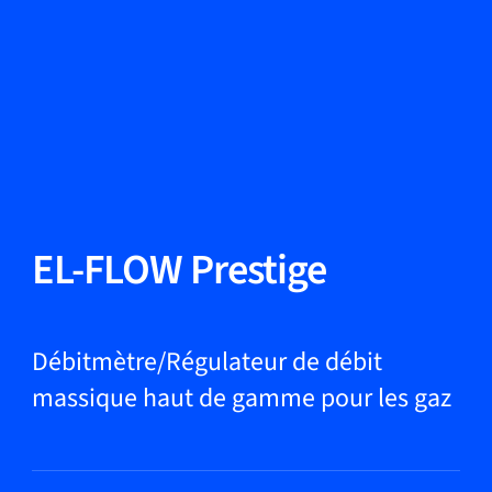
Changer de langue
Fermer
Retour
Retour
Recherche...
FR
Produits
EL-FLOW Prestige
Applications
Débitmètre/Régulateur de débit
massique haut de gamme pour les gaz
Service et assistance