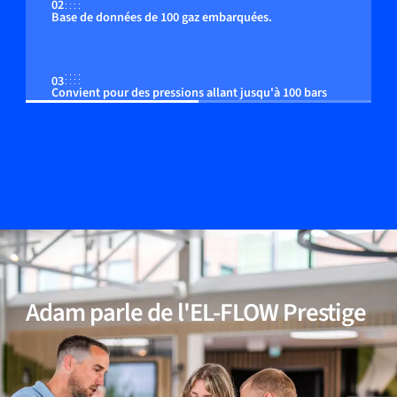
02
Base de données de 100 gaz embarquées.
03
Convient pour des pressions allant jusqu'à 100 bars
04
Correction de la pression embarquée (option)
05
Convient aux gaz non inertes (réactifs)
Adam parle de l'EL-FLOW Prestige
06
Compensation précise de la température