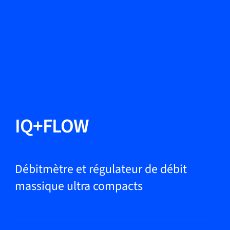
Changer de langue
Fermer
Retour
Retour
Recherche...
FR
Produits
IQ+FLOW
Applications
Débitmètre et régulateur de débit
massique ultra compacts
Service et assistance