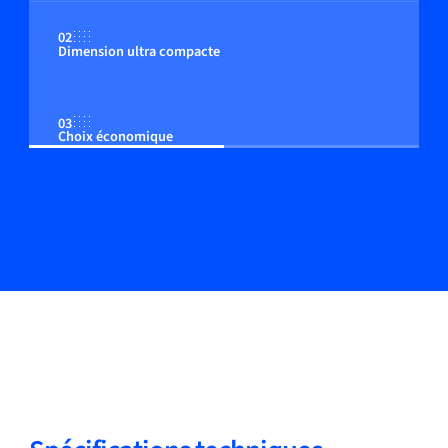
02
Dimension ultra compacte
03
Choix économique
04
Montage en ligne et montage par le haut
05
Systèmes manifold "Plug & Perform" possibles
06
Analyse très rapide des réactifs