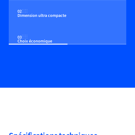
02
Dimension ultra compacte
03
Choix économique
04
Montage en ligne et montage par le haut
05
Systèmes manifold "Plug & Perform" possibles
06
Analyse très rapide des réactifs