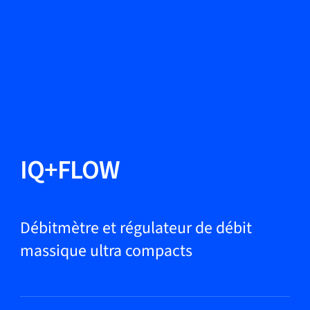
Changer de langue
Fermer
Retour
Retour
Recherche...
FR
Produits
IQ+FLOW
Applications
Débitmètre et régulateur de débit
massique ultra compacts
Service et assistance