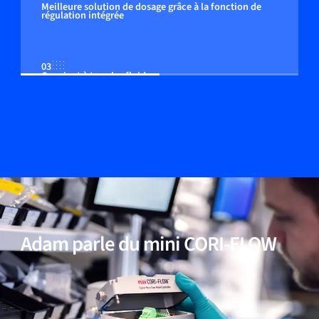
Meilleure solution de dosage grâce à la fonction de
régulation intégrée
03
Convient à tous les fluides
04
Taille compacte, parmi les plus petits instruments
disponibles
05
20 ans d'expérience dans le domaine des Coriolis pour
faibles débits
Adam parle du mini CORI-FLOW
06
Fonctionnalités multi-paramètres