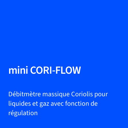
Changer de langue
Fermer
Retour
Retour
Recherche...
FR
Produits
mini CORI-FLOW
Applications
Débitmètre massique Coriolis pour
liquides et gaz avec fonction de
régulation
Service et assistance