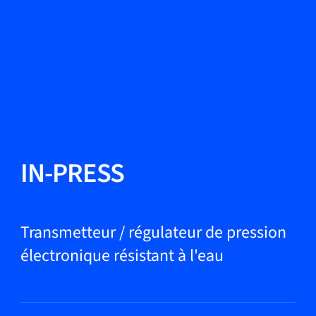
Changer de langue
Fermer
Retour
Retour
Recherche...
FR
Produits
IN-PRESS
Applications
Transmetteur / régulateur de pression
électronique résistant à l'eau
Service et assistance