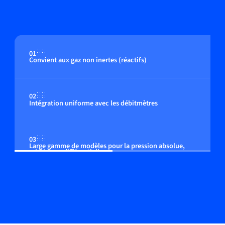
01
Convient aux gaz non inertes (réactifs)
02
Intégration uniforme avec les débitmètres
03
Large gamme de modèles pour la pression absolue,
relative ou différentielle
04
Paramètres de contrôle ajustable au procédé de
l'utilisateur