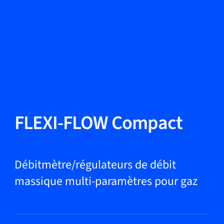
Changer de langue
Fermer
Retour
Retour
Recherche...
FR
Produits
FLEXI-FLOW Compact
Applications
Débitmètre/régulateurs de débit
massique multi-paramètres pour gaz
Service et assistance