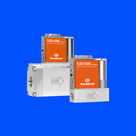
Académie Flow
Bronkhorst
Contact