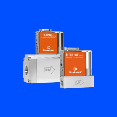
Académie Flow
Bronkhorst
Contact