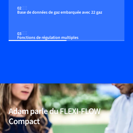
02
Base de données de gaz embarquée avec 22 gaz
03
Fonctions de régulation multiples
04
Réponse rapide
05
Multi-paramètres, débit, pression et température
Adam parle du FLEXI-FLOW
06
Large plage de débit dynamique
Compact