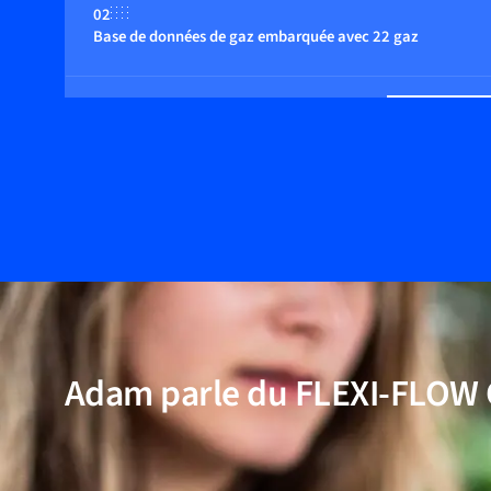
02
Base de données de gaz embarquée avec 22 gaz
03
Fonctions de régulation multiples
04
Réponse rapide
05
Multi-paramètres, débit, pression et température
Adam parle du FLEXI-FLOW
06
Large plage de débit dynamique