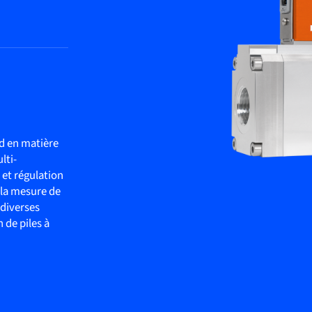
d en matière
lti-
 et régulation
t la mesure de
 diverses
 de piles à