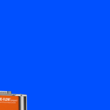
Retour
nkhorst
Contactez-nous
FR
My Bronkhorst
Changer de langue
Fermer