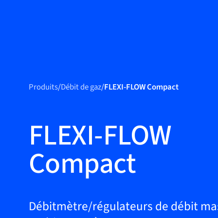
Produits
Produits
Produits
/
Débit de gaz
/
FLEXI-FLOW Compact
Applications
Service et
FLEXI-FLOW
assistance
Compact
Académie Flow
Bronkhorst
Contact
Débitmètre/régulateurs de débit ma