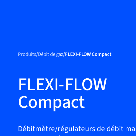
Produits
Produits
Produits
/
Débit de gaz
/
FLEXI-FLOW Compact
Applications
Service et
FLEXI-FLOW
assistance
Compact
Académie Flow
Bronkhorst
Contact
Débitmètre/régulateurs de débit ma