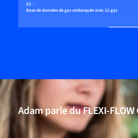
02
Base de données de gaz embarquée avec 22 gaz
03
Fonctions de régulation multiples
04
Réponse rapide
05
Multi-paramètres, débit, pression et température
Adam parle du FLEXI-FLOW
06
Large plage de débit dynamique