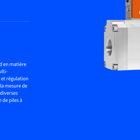
d en matière
lti-
 et régulation
t la mesure de
 diverses
 de piles à