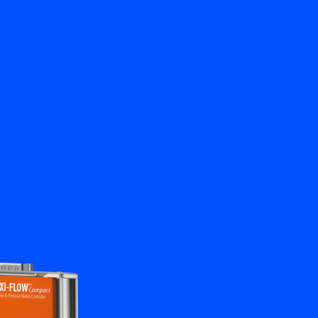
Retour
nkhorst
Contactez-nous
FR
My Bronkhorst
Changer de langue
Fermer