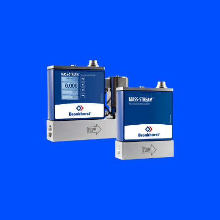
Académie Flow
Bronkhorst
Contact