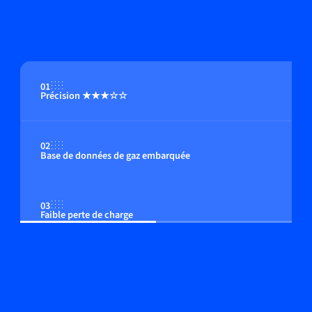
01
Précision ★★★☆☆
02
Base de données de gaz embarquée
03
Faible perte de charge
04
Option : afficheur multi-fonctions intégré