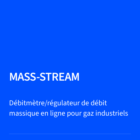
Changer de langue
Fermer
Retour
Retour
Recherche...
FR
Produits
MASS-STREAM
Applications
Débitmètre/régulateur de débit
massique en ligne pour gaz industriels
Service et assistance