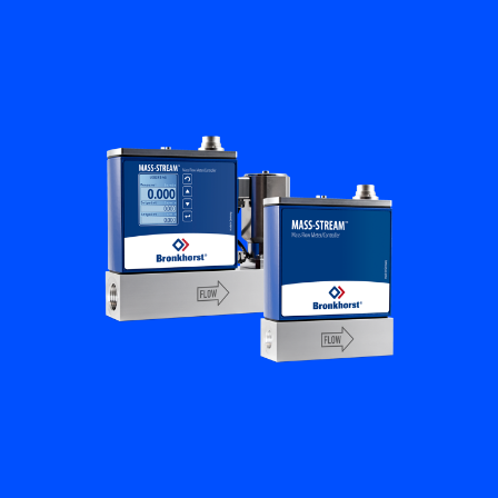
Académie Flow
Bronkhorst
Contact