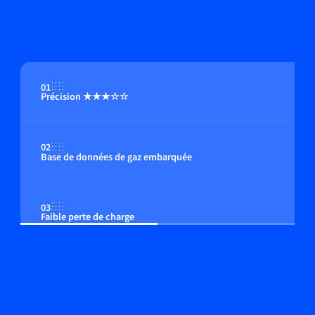
01
Précision ★★★☆☆
02
Base de données de gaz embarquée
03
Faible perte de charge
04
Option : afficheur multi-fonctions intégré