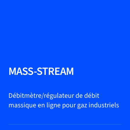
Changer de langue
Fermer
Retour
Retour
Recherche...
FR
Produits
MASS-STREAM
Applications
Débitmètre/régulateur de débit
massique en ligne pour gaz industriels
Service et assistance