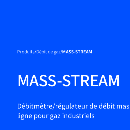
Produits
Produits
Produits
/
Débit de gaz
/
MASS-STREAM
Applications
Service et
MASS-STREAM
assistance
Académie Flow
Bronkhorst
Débitmètre/régulateur de débit mas
ligne pour gaz industriels
Contact