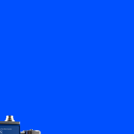
Retour
nkhorst
Contactez-nous
FR
My Bronkhorst
Changer de langue
Fermer