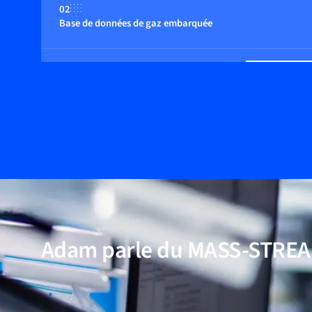
02
Base de données de gaz embarquée
03
Faible perte de charge
04
Option : afficheur multi-fonctions intégré
05
Modèles économiques avec corps en aluminium
Adam parle du MASS-STRE
06
Faible sensibilité aux impuretés et à l'humidité