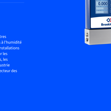
tres
 à l’humidité
nstallations
r les
, les
ustrie
secteur des