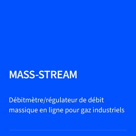
Changer de langue
Fermer
Retour
Retour
Recherche...
FR
Produits
MASS-STREAM
Applications
Débitmètre/régulateur de débit
massique en ligne pour gaz industriels
Service et assistance