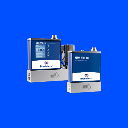
Académie Flow
Bronkhorst
Contact