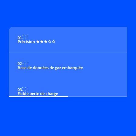
01
Précision ★★★☆☆
02
Base de données de gaz embarquée
03
Faible perte de charge
04
Option : afficheur multi-fonctions intégré