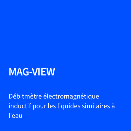
Changer de langue
Fermer
Retour
Retour
Recherche...
FR
Produits
MAG-VIEW
Applications
Débitmètre électromagnétique
inductif pour les liquides similaires à
l'eau
Service et assistance