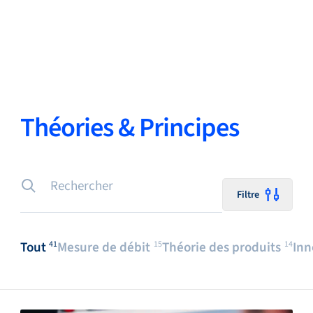
Retour
Changer de langue
Fermer
Retour
Théories & Principes
Recherche...
FR
Filtre
Produits
Tout
Mesure de débit
Théorie des produits
Inn
41
15
14
Applications