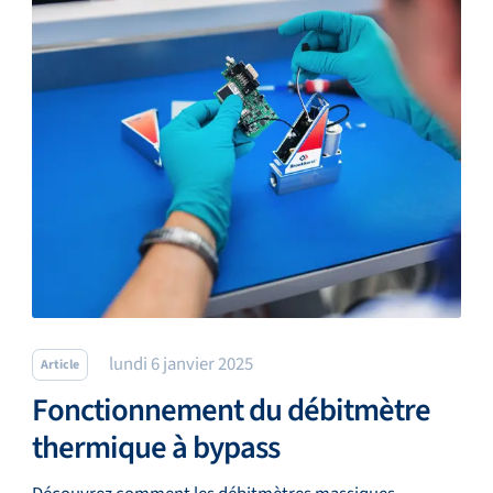
Service et assistance
Académie Flow
Bronkhorst
lundi 6 janvier 2025
Article
Fonctionnement du débitmètre
Contact
thermique à bypass